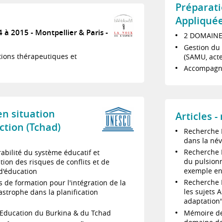
Préparat
Appliquée
4 à 2015
Montpellier & Paris
2 DOMAINE
Gestion du 
tions thérapeutiques et
(SAMU, acte
Accompagne
en situation
Articles 
ction (Tchad)
Recherche M
dans la név
Recherche M
abilité du système éducatif et
du pulsionn
tion des risques de conflits et de
exemple en
 d'éducation
Recherche L
de formation pour l'intégration de la
les sujets 
astrophe dans la planification
adaptation
Mémoire de 
l'Education du Burkina & du Tchad