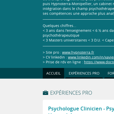
puis Hypnoterra-Montpellier, un cabinet
intégration dans le champ psychothérapeut
ses compétences une approche plus analyt
Quelques chiffres...
< 3 ans dans l'enseignement < 6 ½ ans dan
psychothérapeutique
< 3 Masters universitaires < 3 D.U. < Cap
> Site pro :
www.hypnoterra.fr
> CV linkedin :
www.linkedin.com/in/xavie
> Prise de rdv en ligne :
https://www.doct
ACCUEIL
EXPÉRIENCES PRO
FO
EXPÉRIENCES PRO
Psychologue Clinicien - Ps