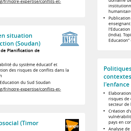
domaine de 
/fr/notre-expertise/conflits-et-
institution
humanitaire
Publicatio
enseignant 
l'Education
en situation
(India). To
Education” 
ction (Soudan)
de Planification de
bilité du système éducatif et
Politique
tion des risques de conflits dans la
contextes
on
l'Education du Sud Soudan
l'enfance
/fr/notre-expertise/conflits-et-
Elaboration
risques de 
secteur de 
Création d'
vulnérabili
social (Timor
pays en con
Analyse de 