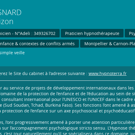
SNARD
izon
nicien - N°Adeli : 349326702
Praticien hypnothérapeute
Ps
'enfance & contextes de conflits armés
Montpellier & Carnon-Pl
simple veille
rez le Site du cabinet à l'adresse suivante :
www.hypnoterra.fr
ler au service de projets de développement internationaux dans le
domaine de la protection de l’enfance et de l’éducation au sein de s
que consultant international pour l’UNESCO et l’UNICEF dans le cadre
ique (Sud Soudan, Tchad, Burkina Faso). Ses fonctions l’ont amené 
a protection de l’enfance sur un axe psychosocial et psychoéducatif
s, l’ont progressivement amené à porter une attention particulière
ion sur l’accompagnement psychologique stricto sensu. L’Hypnose thé
, c’est tout naturellement qu’il se spécialisera dans ce domaine, j