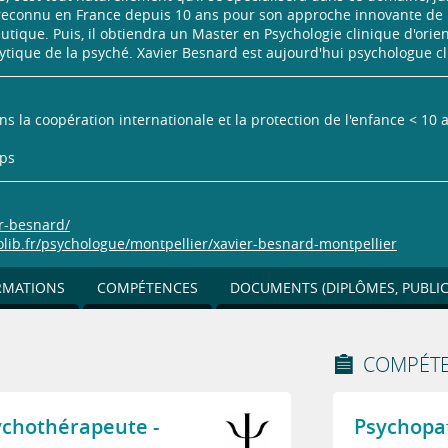
 reconnu en France depuis 10 ans pour son approche innovante de 
ique. Puis, il obtiendra un Master en Psychologie clinique d'orien
ique de la psyché. Xavier Besnard est aujourd'hui psychologue cli
s la coopération internationale et la protection de l'enfance < 10
eps
r-besnard/
olib.fr/psychologue/montpellier/xavier-besnard-montpellier
RMATIONS
COMPÉTENCES
DOCUMENTS (DIPLÔMES, PUBLICA
COMPÉTE
ychothérapeute -
Psychopat