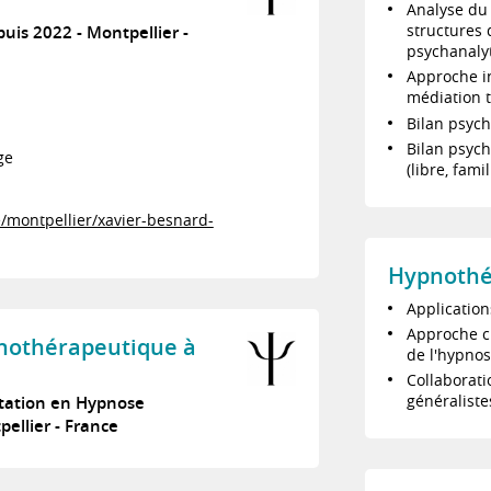
Analyse du
structures 
puis 2022
Montpellier
psychanaly
Approche int
médiation 
Bilan psych
Bilan psych
ge
(libre, fami
e/montpellier/xavier-besnard-
Hypnothé
Applicatio
Approche cl
chothérapeutique à
de l'hypno
Collaborati
généraliste
ltation en Hypnose
pellier
France