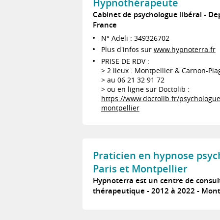
Hypnothérapeute
Cabinet de psychologue libéral
De
France
N° Adeli : 349326702
Plus d'infos sur
www.hypnoterra.fr
PRISE DE RDV :
> 2 lieux : Montpellier & Carnon-Pla
> au 06 21 32 91 72
> ou en ligne sur Doctolib :
https://www.doctolib.fr/psychologu
montpellier
Praticien en hypnose psy
Paris et Montpellier
Hypnoterra est un centre de consu
thérapeutique
2012 à 2022
Mont