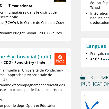
éducatifs p
Dili
Timor oriental
Tchad
rcommunautaires dans le district de
Intégration
erre civile.
risques dan
d'éducation
e (ECHO) & le Centre de Crise du Gouv
tionaux Budget Global : 280 000 euros
Langues
Français
e Psychosocial (Inde)
Anglais
7
CDD
Pondichéry
Inde
n annuelle à l’Université de Pondichéry
ème : Approche psychosociale de
DOCUMEN
lité)
PUBLICATIONS
rogramme d’accompagnement éducatif des
tes touchées par le Tsunami, pris en
.
ry
n pour le dépt. Sport et Education