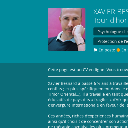
XAVIER
BE
Tour d'hor
Psychologue cli
Protection de l
En poste
En 
Cette page est un CV en ligne. Vous trouve
Xavier Besnard a passé 6 ½ ans à travail
conflits ; et plus spécifiquement dans le 
Timor Oriental…). Il a travaillé en tant 
éducatifs de pays dits « fragiles » d’Afr
d’envergure internationale en faveur de l
Ces années, riches d’expériences humaine
ainsi qu’il choisit de concentrer son act
de thérapie cognitive les plus prometteurs