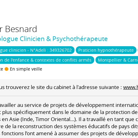
r
Besnard
logue Clinicien & Psychothérapeute
gue clinicien - N°Adeli : 349326702
Praticien hypnothérapeute
on de l'enfance & contextes de conflits armés
Montpellier & Carn
te
En simple veille
s trouverez le site du cabinet à l'adresse suivante :
www.h
availler au service de projets de développement internati
 plus spécifiquement dans le domaine de la protection de 
 en Asie (Inde, Timor Oriental…). Il a travaillé en tant que
e de la reconstruction des systèmes éducatifs de pays dits 
es fonctions l’ont amené à assumer des projets de dévelo