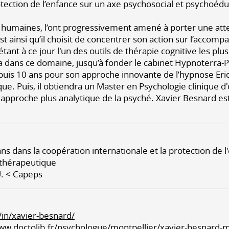
otection de l’enfance sur un axe psychosocial et psychoéduc
 humaines, l’ont progressivement amené à porter une atten
t ainsi qu’il choisit de concentrer son action sur l’accom
nt à ce jour l'un des outils de thérapie cognitive les plus
ra dans ce domaine, jusqu’à fonder le cabinet Hypnoterra-
uis 10 ans pour son approche innovante de l’hypnose Eric
. Puis, il obtiendra un Master en Psychologie clinique d'
approche plus analytique de la psyché. Xavier Besnard es
ns dans la coopération internationale et la protection de 
othérapeutique
U. < Capeps
in/xavier-besnard/
ww.doctolib.fr/psychologue/montpellier/xavier-besnard-m