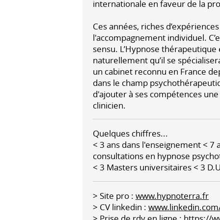
internationale en faveur de la pr
Ces années, riches d’expériences
l'accompagnement individuel. C’es
sensu. L’Hypnose thérapeutique éta
naturellement qu’il se spécialise
un cabinet reconnu en France dep
dans le champ psychothérapeutique
d'ajouter à ses compétences une 
clinicien.
Quelques chiffres...
< 3 ans dans l'enseignement < 7 a
consultations en hypnose psych
< 3 Masters universitaires < 3 D.
> Site pro :
www.hypnoterra.fr
> CV linkedin :
www.linkedin.com/
> Prise de rdv en ligne :
https://w